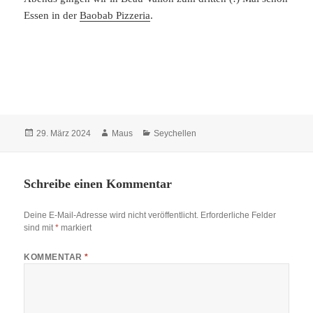
Essen in der
Baobab Pizzeria
.
Veröffentlicht
Autor
Kategorien
29. März 2024
Maus
Seychellen
am
Schreibe einen Kommentar
Deine E-Mail-Adresse wird nicht veröffentlicht.
Erforderliche Felder
sind mit
*
markiert
KOMMENTAR
*