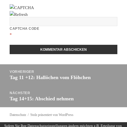
CAPTCHA CODE
*
Beitragsnavigation
VORHERIGER
Tag 11 +12: Hallöchen vom Flöhchen
Vorheriger
Beitrag:
NÄCHSTER
Tag 14+15: Abschied nehmen
Nächster
Beitrag:
Datenschutz
Stolz präsentiert von WordPress
Sofern Sie Ihre Datenschutzeinstellungen ändern möchten z.B. Erteilung von