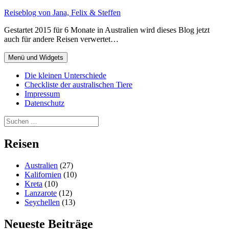
Zum
Reiseblog von Jana, Felix & Steffen
Inhalt
Gestartet 2015 für 6 Monate in Australien wird dieses Blog jetzt
springen
auch für andere Reisen verwertet…
Menü und Widgets
Die kleinen Unterschiede
Checkliste der australischen Tiere
Impressum
Datenschutz
Suchen
nach:
Reisen
Australien
(27)
Kalifornien
(10)
Kreta
(10)
Lanzarote
(12)
Seychellen
(13)
Neueste Beiträge