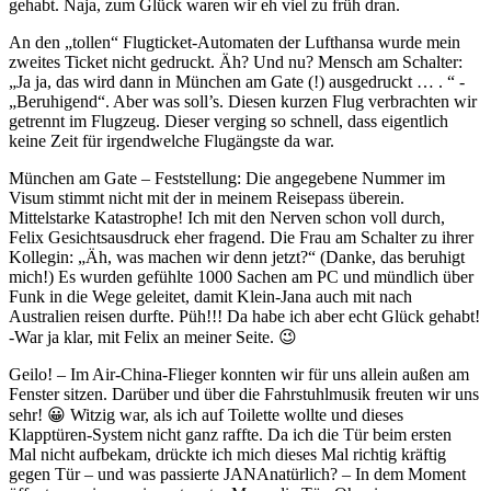
gehabt. Naja, zum Glück waren wir eh viel zu früh dran.
An den „tollen“ Flugticket-Automaten der Lufthansa wurde mein
zweites Ticket nicht gedruckt. Äh? Und nu? Mensch am Schalter:
„Ja ja, das wird dann in München am Gate (!) ausgedruckt … . “ -
„Beruhigend“. Aber was soll’s. Diesen kurzen Flug verbrachten wir
getrennt im Flugzeug. Dieser verging so schnell, dass eigentlich
keine Zeit für irgendwelche Flugängste da war.
München am Gate – Feststellung: Die angegebene Nummer im
Visum stimmt nicht mit der in meinem Reisepass überein.
Mittelstarke Katastrophe! Ich mit den Nerven schon voll durch,
Felix Gesichtsausdruck eher fragend. Die Frau am Schalter zu ihrer
Kollegin: „Äh, was machen wir denn jetzt?“ (Danke, das beruhigt
mich!) Es wurden gefühlte 1000 Sachen am PC und mündlich über
Funk in die Wege geleitet, damit Klein-Jana auch mit nach
Australien reisen durfte. Püh!!! Da habe ich aber echt Glück gehabt!
-War ja klar, mit Felix an meiner Seite. 😉
Geilo! – Im Air-China-Flieger konnten wir für uns allein außen am
Fenster sitzen. Darüber und über die Fahrstuhlmusik freuten wir uns
sehr! 😀 Witzig war, als ich auf Toilette wollte und dieses
Klapptüren-System nicht ganz raffte. Da ich die Tür beim ersten
Mal nicht aufbekam, drückte ich mich dieses Mal richtig kräftig
gegen Tür – und was passierte JANAnatürlich? – In dem Moment