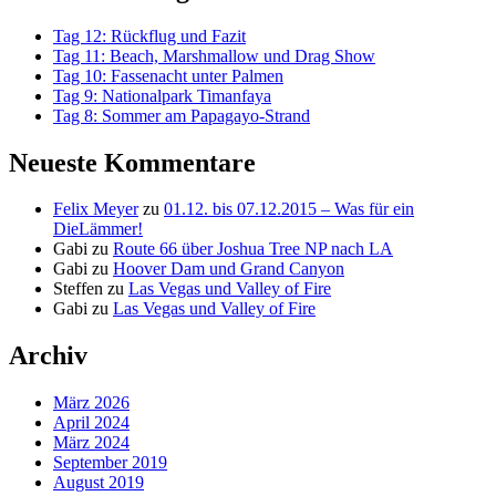
Tag 12: Rückflug und Fazit
Tag 11: Beach, Marshmallow und Drag Show
Tag 10: Fassenacht unter Palmen
Tag 9: Nationalpark Timanfaya
Tag 8: Sommer am Papagayo-Strand
Neueste Kommentare
Felix Meyer
zu
01.12. bis 07.12.2015 – Was für ein
DieLämmer!
Gabi
zu
Route 66 über Joshua Tree NP nach LA
Gabi
zu
Hoover Dam und Grand Canyon
Steffen
zu
Las Vegas und Valley of Fire
Gabi
zu
Las Vegas und Valley of Fire
Archiv
März 2026
April 2024
März 2024
September 2019
August 2019