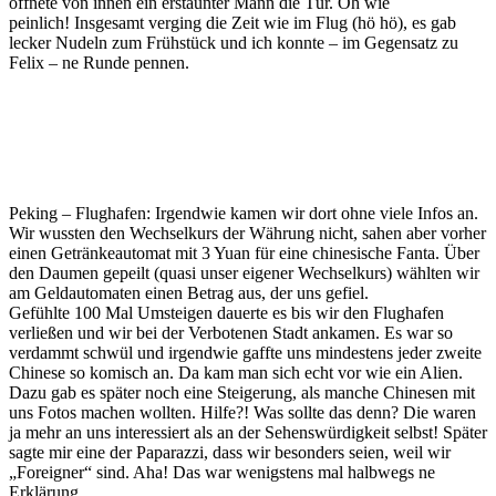
öffnete von innen ein erstaunter Mann die Tür. Oh wie
peinlich! Insgesamt verging die Zeit wie im Flug (hö hö), es gab
lecker Nudeln zum Frühstück und ich konnte – im Gegensatz zu
Felix – ne Runde pennen.
Peking – Flughafen: Irgendwie kamen wir dort ohne viele Infos an.
Wir wussten den Wechselkurs der Währung nicht, sahen aber vorher
einen Getränkeautomat mit 3 Yuan für eine chinesische Fanta. Über
den Daumen gepeilt (quasi unser eigener Wechselkurs) wählten wir
am Geldautomaten einen Betrag aus, der uns gefiel.
Gefühlte 100 Mal Umsteigen dauerte es bis wir den Flughafen
verließen und wir bei der Verbotenen Stadt ankamen. Es war so
verdammt schwül und irgendwie gaffte uns mindestens jeder zweite
Chinese so komisch an. Da kam man sich echt vor wie ein Alien.
Dazu gab es später noch eine Steigerung, als manche Chinesen mit
uns Fotos machen wollten. Hilfe?! Was sollte das denn? Die waren
ja mehr an uns interessiert als an der Sehenswürdigkeit selbst! Später
sagte mir eine der Paparazzi, dass wir besonders seien, weil wir
„Foreigner“ sind. Aha! Das war wenigstens mal halbwegs ne
Erklärung …