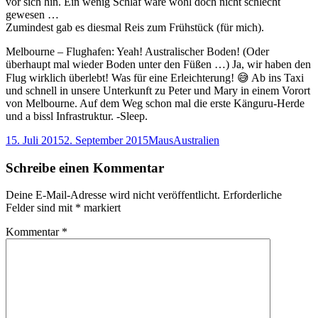
vor sich hin. Ein wenig Schlaf wäre wohl doch nicht schlecht
gewesen …
Zumindest gab es diesmal Reis zum Frühstück (für mich).
Melbourne – Flughafen: Yeah! Australischer Boden! (Oder
überhaupt mal wieder Boden unter den Füßen …) Ja, wir haben den
Flug wirklich überlebt! Was für eine Erleichterung! 😅 Ab ins Taxi
und schnell in unsere Unterkunft zu Peter und Mary in einem Vorort
von Melbourne. Auf dem Weg schon mal die erste Känguru-Herde
und a bissl Infrastruktur. -Sleep.
Veröffentlicht
Autor
Kategorien
15. Juli 2015
2. September 2015
Maus
Australien
am
Schreibe einen Kommentar
Deine E-Mail-Adresse wird nicht veröffentlicht.
Erforderliche
Felder sind mit
*
markiert
Kommentar
*