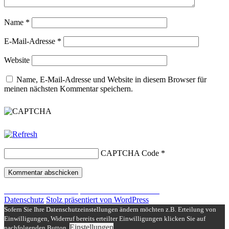
Name
*
E-Mail-Adresse
*
Website
Name, E-Mail-Adresse und Website in diesem Browser für
meinen nächsten Kommentar speichern.
CAPTCHA Code
*
Beitragsnavigation
Nächster
Nächster
Funnel web spiders EVERYWHERE!
Beitrag:
Datenschutz
Stolz präsentiert von WordPress
Sofern Sie Ihre Datenschutzeinstellungen ändern möchten z.B. Erteilung von
Einwilligungen, Widerruf bereits erteilter Einwilligungen klicken Sie auf
Einstellungen
nachfolgenden Button.