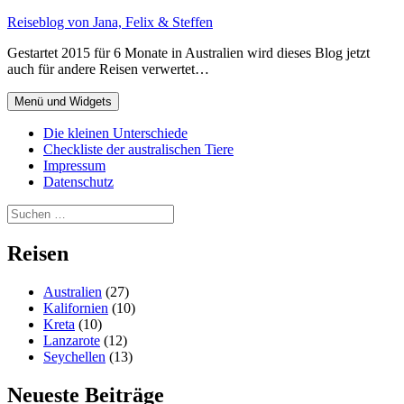
Zum
Reiseblog von Jana, Felix & Steffen
Inhalt
Gestartet 2015 für 6 Monate in Australien wird dieses Blog jetzt
springen
auch für andere Reisen verwertet…
Menü und Widgets
Die kleinen Unterschiede
Checkliste der australischen Tiere
Impressum
Datenschutz
Suchen
nach:
Reisen
Australien
(27)
Kalifornien
(10)
Kreta
(10)
Lanzarote
(12)
Seychellen
(13)
Neueste Beiträge