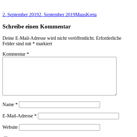
Veröffentlicht
Autor
Kategorien
2. September 2019
2. September 2019
Maus
Kreta
am
Schreibe einen Kommentar
Deine E-Mail-Adresse wird nicht veröffentlicht.
Erforderliche
Felder sind mit
*
markiert
Kommentar
*
Name
*
E-Mail-Adresse
*
Website