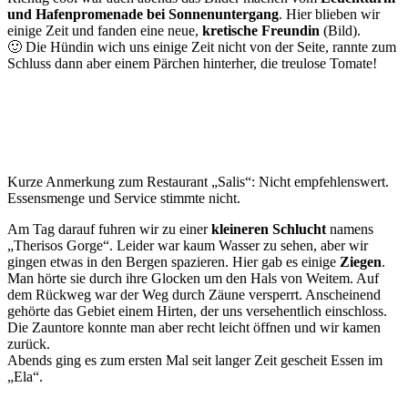
und Hafenpromenade bei Sonnenuntergang
. Hier blieben wir
einige Zeit und fanden eine neue,
kretische Freundin
(Bild).
🙂 Die Hündin wich uns einige Zeit nicht von der Seite, rannte zum
Schluss dann aber einem Pärchen hinterher, die treulose Tomate!
Kurze Anmerkung zum Restaurant „Salis“: Nicht empfehlenswert.
Essensmenge und Service stimmte nicht.
Am Tag darauf fuhren wir zu einer
kleineren Schlucht
namens
„Therisos Gorge“. Leider war kaum Wasser zu sehen, aber wir
gingen etwas in den Bergen spazieren. Hier gab es einige
Ziegen
.
Man hörte sie durch ihre Glocken um den Hals von Weitem. Auf
dem Rückweg war der Weg durch Zäune versperrt. Anscheinend
gehörte das Gebiet einem Hirten, der uns versehentlich einschloss.
Die Zauntore konnte man aber recht leicht öffnen und wir kamen
zurück.
Abends ging es zum ersten Mal seit langer Zeit gescheit Essen im
„Ela“.