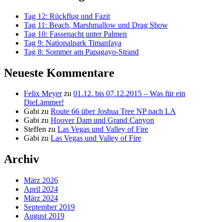
Tag 12: Rückflug und Fazit
Tag 11: Beach, Marshmallow und Drag Show
Tag 10: Fassenacht unter Palmen
Tag 9: Nationalpark Timanfaya
Tag 8: Sommer am Papagayo-Strand
Neueste Kommentare
Felix Meyer
zu
01.12. bis 07.12.2015 – Was für ein
DieLämmer!
Gabi
zu
Route 66 über Joshua Tree NP nach LA
Gabi
zu
Hoover Dam und Grand Canyon
Steffen
zu
Las Vegas und Valley of Fire
Gabi
zu
Las Vegas und Valley of Fire
Archiv
März 2026
April 2024
März 2024
September 2019
August 2019